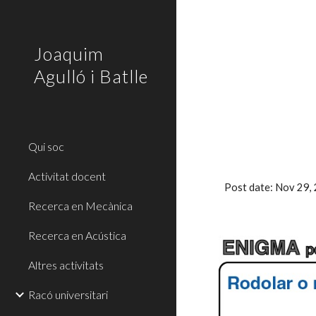
Sk
Joaquim
Agulló i Batlle
Qui soc
Activitat docent
Post date: Nov 29
Recerca en Mecànica
Recerca en Acústica
Altres activitats
Racó universitari