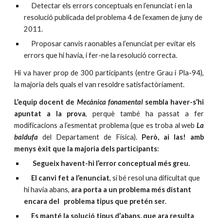
     Detectar els errors conceptuals en l’enunciat i en la 
resolució publicada del problema 4 de l’examen de juny de 
2011.
     Proposar canvis raonables a l’enunciat per evitar els 
errors que hi havia, i fer-ne la resolució correcta.
Hi va haver prop de 300 participants (entre Grau i Pla-94),
la majoria dels quals el van resoldre satisfactòriament.
L’equip docent de
Mecànica fonamental
sembla haver-s’hi
apuntat a la prova
, perquè també ha passat a fer
modificacions a l’esmentat problema (que es troba al web
La
baldufa
del Departament de Física).
Però, ai las! amb
menys èxit que la majoria dels participants
:
Segueix havent-hi l’error conceptual més greu.
El canvi fet a l’enunciat
, si bé resol una dificultat que 
hi havia abans, 
ara porta a un problema més distant 
encara del   problema tipus que pretén ser
.
Es manté la solució tipus d’abans, que ara resulta 