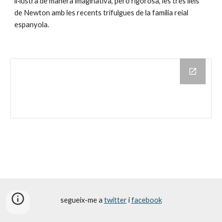
il·lustra de manera imaginativa, però rigorosa, les tres lleis 
de Newton amb les recents trifulgues de la família reial 
espanyola.
segueix-me a
twitter
i
facebook