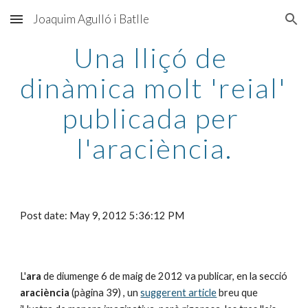
Joaquim Agulló i Batlle
Skip to main content
Skip to navigation
Una lliçó de 
dinàmica molt 'reial' 
publicada per 
l'araciència.
Post date: May 9, 2012 5:36:12 PM
L'
ara
 de diumenge 6 de maig de 2012 va publicar, en la secció 
araciència
 (pàgina 39) , un 
suggerent article
 breu que 