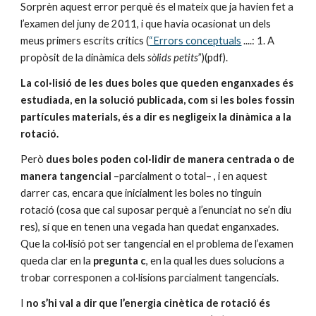
Sorprèn aquest error perquè és el mateix que ja havien fet a 
l’examen del juny de 2011, i que havia ocasionat un dels 
meus primers escrits crítics (
“Errors conceptuals
 ....: 1. A 
propòsit de la dinàmica dels 
sòlids petits
”)(pdf).
La col·lisió de les dues boles que queden enganxades és 
estudiada, en la solució publicada, com si les boles fossin 
partícules materials, és a dir es negligeix la dinàmica a la 
rotació.
Però 
dues boles poden col·lidir de manera centrada
o de 
manera tangencial
 –parcialment o total– , i en aquest 
darrer cas, encara que inicialment les boles no tinguin 
rotació (cosa que cal suposar perquè a l’enunciat no se’n diu 
res), sí que en tenen una vegada han quedat enganxades. 
Que la col·lisió pot ser tangencial en el problema de l’examen 
queda clar en la 
pregunta c
, en la qual les dues solucions a 
trobar corresponen a col·lisions parcialment tangencials.
I 
no s’hi val a dir que l’energia cinètica de rotació és 