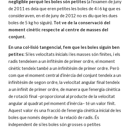
negligible perquè les boles són petites
 (a l’examen de juny 
de 2011 es deia que eren petites les boles de 4 i 6 kg que es 
consideraven, en el de juny de 2012 no es diu que les dues 
boles de 5 kg ho siguin). 
Tot ve de la conservació del 
moment cinètic respecte al centre de masses del 
conjunt.
En una col·lisió tangencial, fem que les boles siguin ben 
petites:
 Si les velocitats inicials i les masses són finites, i els 
radis tendeixen a un infitèsim de primer ordre, el moment 
cinètic tendeix també a un infinitèsim de primer ordre. Però 
com que el moment central d’inèrcia del conjunt tendeix a un 
infinitèsim de segon ordre, la velocitat angular final tendeix 
a un infinit de primer ordre, de manera que l’energia cinètica 
de rotació final –proporcional al producte de la velocitat 
angular al quadrat pel moment d’inèrcia– té un valor finit. 
Aquest valor és una fracció de l’energia cinètica inicial de les 
boles que només depèn de  la relació de radis. És 
independent de si les boles són grosses o petites