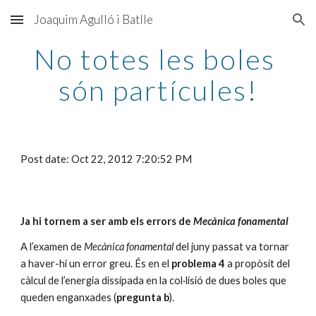
Joaquim Agulló i Batlle
Skip to main content
Skip to navigation
No totes les boles 
són partícules!
Post date: Oct 22, 2012 7:20:52 PM
Ja hi tornem a ser amb els errors de 
Mecànica fonamental
A l’examen de 
Mecànica fonamental
 del juny passat va tornar 
a haver-hi un error greu. És en el 
problema 4
 a propòsit del 
càlcul de l’energia dissipada en la col·lisió de dues boles que 
queden enganxades (
pregunta b
).