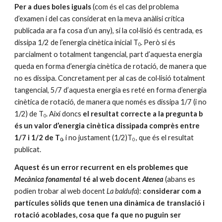
Per a dues boles iguals
 (com és el cas del problema 
d’examen i del cas considerat en la meva anàlisi crítica 
publicada ara fa cosa d’un any), si la col·lisió és centrada, es 
dissipa 1/2 de l’energia cinètica inicial T
. Però si és 
0
parcialment o totalment tangencial, part d’aquesta energia 
queda en forma d’energia cinètica de rotació, de manera que 
no es dissipa. Concretament per al cas de col·lisió totalment 
tangencial, 5/7 d’aquesta energia es reté en forma d’energia 
cinètica de rotació, de manera que només es dissipa 1/7 (i no 
1/2) de T
. Així doncs 
el resultat correcte a la pregunta b 
0
és un valor d’energia cinètica dissipada comprès entre 
1/7 i 1/2 de T
, i no justament (1/2)T
, que és el resultat 
0
0 
publicat.
Aquest és un error recurrent en els problemes que 
Mecànica fonamental
 té al web docent 
Atenea
 (abans es 
podien trobar al web docent 
La baldufa
): 
considerar com a 
partícules sòlids que tenen una dinàmica de translació i 
rotació acoblades, cosa que fa que no puguin ser 